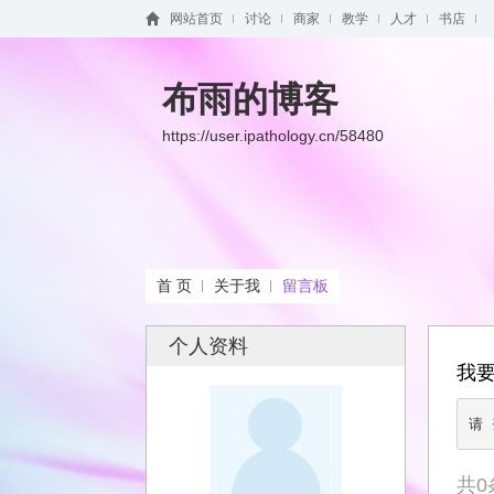
网站首页
讨论
商家
教学
人才
书店
布雨的博客
https://user.ipathology.cn/58480
首 页
关于我
留言板
个人资料
我
请 
共
0