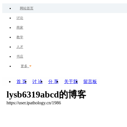
网站首页
讨论
商家
教学
人才
书店
更多
首 页
讨 论
分 享
关于我
留言板
lysb6319abcd的博客
https://user.ipathology.cn/1986