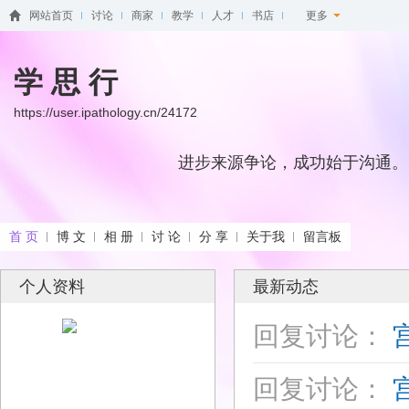
网站首页
讨论
商家
教学
人才
书店
更多
学 思 行
https://user.ipathology.cn/24172
进步来源争论，成功始于沟通。
首 页
博 文
相 册
讨 论
分 享
关于我
留言板
个人资料
最新动态
回复讨论：
宫
回复讨论：
宫