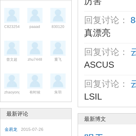
厉害
回复讨论：
C82325432
paaad
830120
真漂亮
回复讨论：
曾文超
zhu7448
重飞
ASCUS
回复讨论：
zhaoyongpe
有时候
朱羽
LSIL
最新评论
最新博文
金易龙
2015-07-26